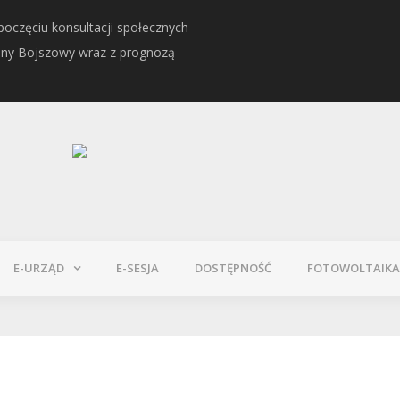
oczęciu konsultacji społecznych
Informacja o Kwalifikacj
iny Bojszowy wraz z prognozą
E-URZĄD
E-SESJA
DOSTĘPNOŚĆ
FOTOWOLTAIKA