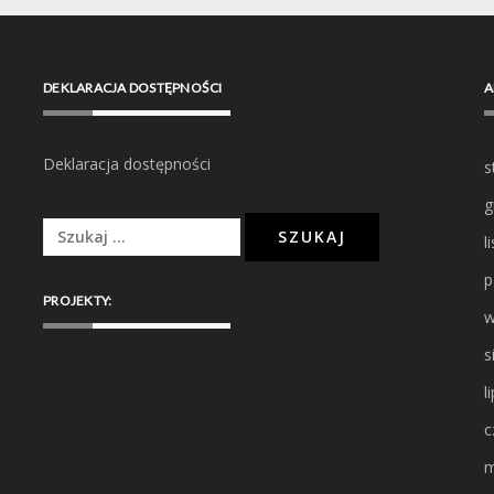
DEKLARACJA DOSTĘPNOŚCI
A
Deklaracja dostępności
s
g
Szukaj:
l
p
PROJEKTY:
w
s
l
c
m