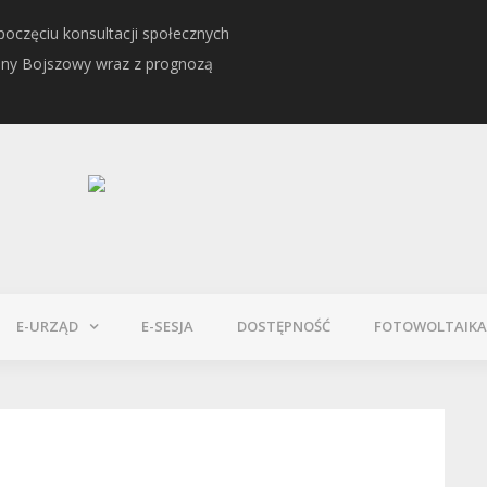
oczęciu konsultacji społecznych
Informacja o Kwalifikacj
iny Bojszowy wraz z prognozą
E-URZĄD
E-SESJA
DOSTĘPNOŚĆ
FOTOWOLTAIKA