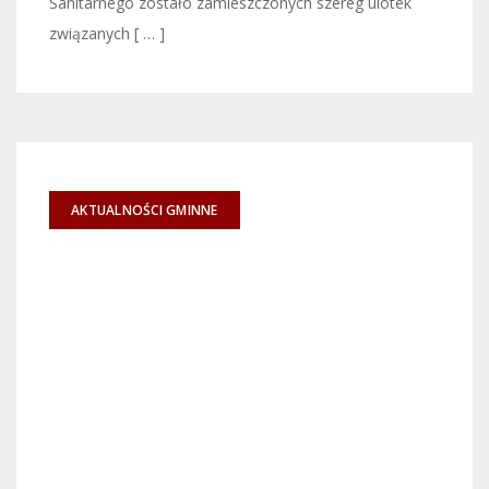
Sanitarnego zostało zamieszczonych szereg ulotek
związanych [ … ]
AKTUALNOŚCI GMINNE