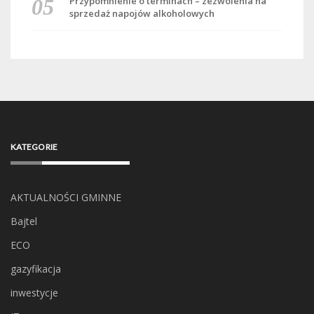
Przypomnienie o terminach – zezwolenia na
sprzedaż napojów alkoholowych
KATEGORIE
AKTUALNOŚCI GMINNE
Bajtel
ECO
gazyfikacja
inwestycje