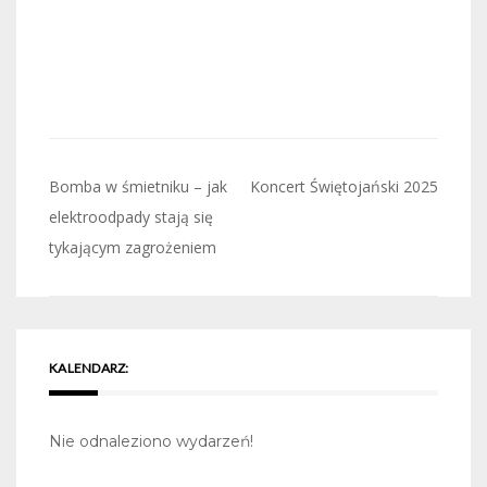
Nawigacja
Bomba w śmietniku – jak
Koncert Świętojański 2025
wpisu
elektroodpady stają się
tykającym zagrożeniem
KALENDARZ:
Nie odnaleziono wydarzeń!