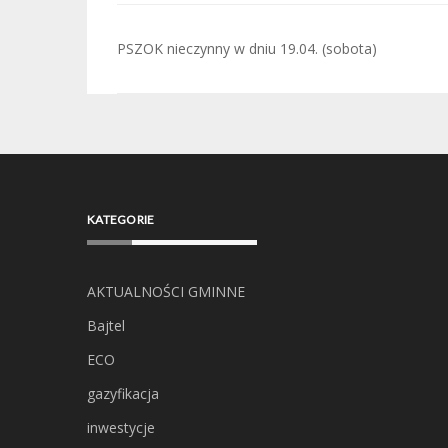
Nawigacja
PSZOK nieczynny w dniu 19.04. (sobota)
wpisu
KATEGORIE
AKTUALNOŚCI GMINNE
Bajtel
ECO
gazyfikacja
inwestycje