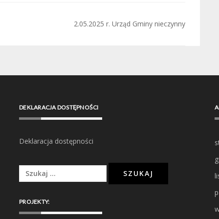
2.05.2025 r. Urząd Gminy nieczynny
DEKLARACJA DOSTĘPNOŚCI
A
Deklaracja dostępności
s
g
Szukaj:
l
p
PROJEKTY:
w