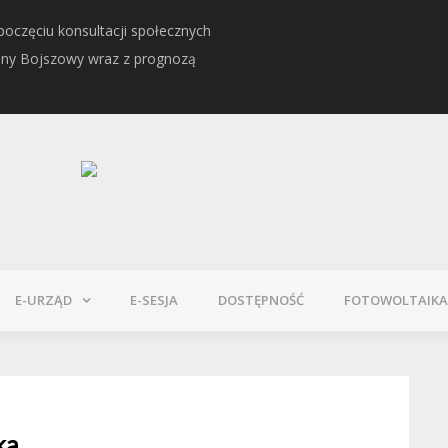
oczęciu konsultacji społecznych
Informacja o Kwalifikacj
iny Bojszowy wraz z prognozą
E-URZĄD
E-SESJA
DOSTĘPNOŚĆ
FOTOWOLTAIKA
ka