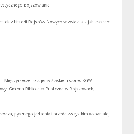
orystycznego Bojszowianie
y
ostek z historii Bojszów Nowych w związku z jubileuszem
e –
Międzyrzecze, ratujemy śląskie historie
,
KGW
owy
,
Gminna Biblioteka Publiczna w Bojszowach
,
ołocza, pysznego jedzenia i przede wszystkim wspaniałej