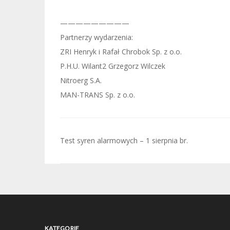
—————————
Partnerzy wydarzenia:
ZRI Henryk i Rafał Chrobok Sp. z o.o.
P.H.U. Wilant2 Grzegorz Wilczek
Nitroerg S.A.
MAN-TRANS Sp. z o.o.
Nawigacja
Test syren alarmowych – 1 sierpnia br.
wpisu
KATEGORIE