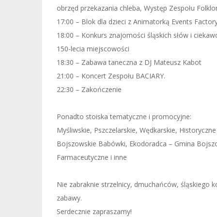
obrzęd przekazania chleba, Występ Z
espołu Folkl
17:00 – Blok dla dzieci z Animatorką
Events Factor
18:00 – Konkurs znajomości śląskich słów i ciekaw
150-lecia miejscowości
18:30 – Zabawa taneczna z
DJ Mateusz Kabot
21:00 – Koncert
Zespołu BACIARY.
22:30 – Zakończenie
Ponadto stoiska tematyczne i promocyjne:
Myśliwskie, Pszczelarskie, Wędkarskie, Historyczn
Bojszowskie
Babówki
,
Ekodoradca – Gmina Bojsz
Farmaceutyczne i inne
Nie zabraknie strzelnicy, dmuchańców, śląskiego k
zabawy.
Serdecznie zapraszamy!