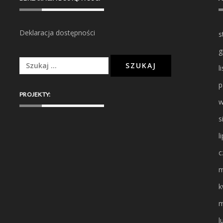
Deklaracja dostępności
s
g
Szukaj:
l
p
PROJEKTY:
w
s
l
c
m
k
m
l