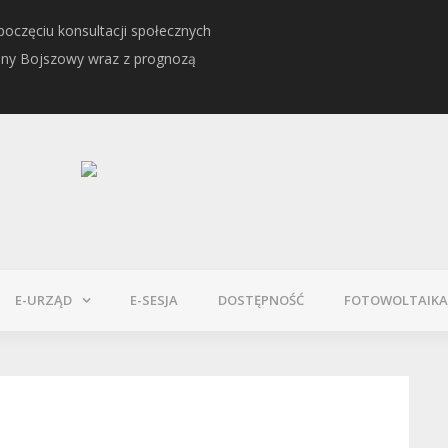
oczęciu konsultacji społecznych
Informacja o Kwalifikacj
iny Bojszowy wraz z prognozą
E-URZĄD
E-SESJA
DOSTĘPNOŚĆ
FOTOWOLTAIKA