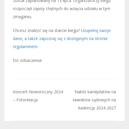
został zaplanowany na 13 lipca. Organizatorzy biegu
rozpoczęli zapisy chętnych do wzięcia udziału w tym
zmaganiu.
Chcesz znaleźć się na starcie biegu?
Uzupełnij swoje
dane, a także zapoznaj się z dostępnym na stronie
regulaminem.
Do zobaczenia!
Nawigacja
Koncert Noworoczny 2024
Nabór kandydatów na
wpisu
– Fotorelacja
ławników sądowych na
kadencję 2024-2027